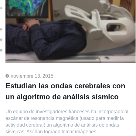
noviembre 13, 2015
Estudian las ondas cerebrales con
un algoritmo de análisis sísmico
Un equipo de investigadores franceses ha incorporado al
escáner de resonancia magnética (usado para medir la
actividad cerebral) un algoritmo de análisis de ondas
sísmicas. Así han logrado tomar imágenes....