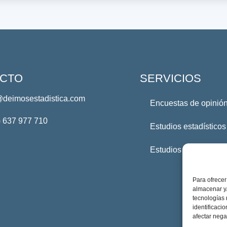
CTO
SERVICIOS
@deimosestadistica.com
Encuestas de opinión
) 637 977 710
Estudios estadísticos
Estudios Profesional
Para ofrecer
almacenar y/
tecnologías
identificaci
afectar nega