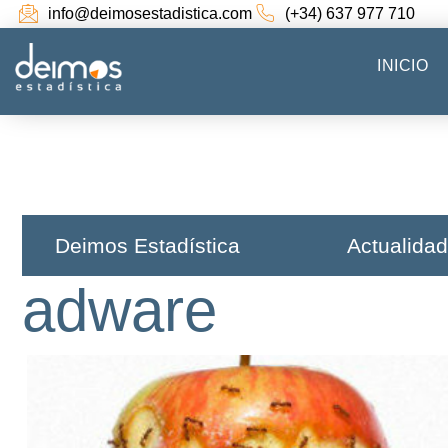
info@deimosestadistica.com
(+34) 637 977 710
INICIO
Deimos Estadística​
Actualidad
adware