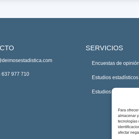
CTO
SERVICIOS
@deimosestadistica.com
Encuestas de opinión
) 637 977 710
Estudios estadísticos
Estudios Profesional
Para ofrecer
almacenar y/
tecnologías
identificaci
afectar nega