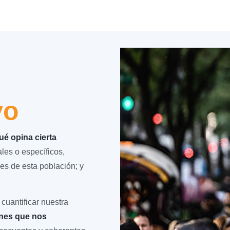
vo
é opina cierta
es o específicos,
es de esta población; y
cuantificar nuestra
ones que nos