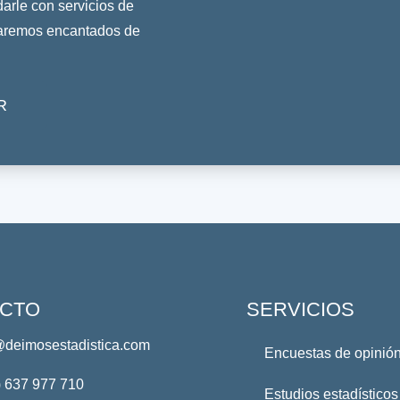
rle con servicios de
taremos encantados de
R
CTO
SERVICIOS
@deimosestadistica.com
Encuestas de opinión
) 637 977 710
Estudios estadísticos